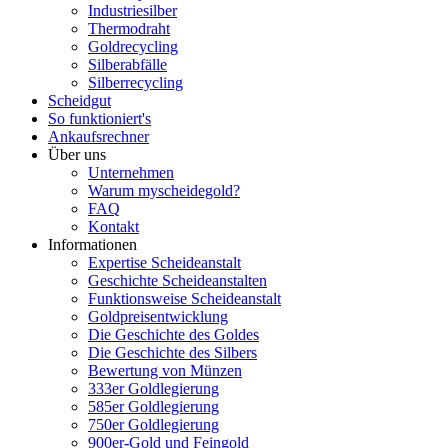
Industriesilber
Thermodraht
Goldrecycling
Silberabfälle
Silberrecycling
Scheidgut
So funktioniert's
Ankaufsrechner
Über uns
Unternehmen
Warum myscheidegold?
FAQ
Kontakt
Informationen
Expertise Scheideanstalt
Geschichte Scheideanstalten
Funktionsweise Scheideanstalt
Goldpreisentwicklung
Die Geschichte des Goldes
Die Geschichte des Silbers
Bewertung von Münzen
333er Goldlegierung
585er Goldlegierung
750er Goldlegierung
900er-Gold und Feingold