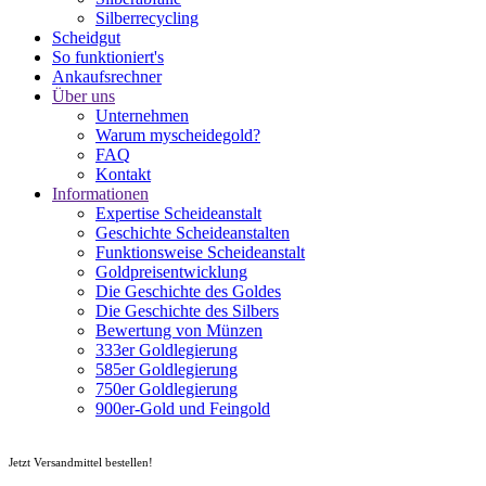
Silberrecycling
Scheidgut
So funktioniert's
Ankaufsrechner
Über uns
Unternehmen
Warum myscheidegold?
FAQ
Kontakt
Informationen
Expertise Scheideanstalt
Geschichte Scheideanstalten
Funktionsweise Scheideanstalt
Goldpreisentwicklung
Die Geschichte des Goldes
Die Geschichte des Silbers
Bewertung von Münzen
333er Goldlegierung
585er Goldlegierung
750er Goldlegierung
900er-Gold und Feingold
0800 - 666 3911
info@myscheidegold.de
Jetzt Versandmittel bestellen!
Versandtasche