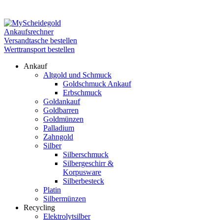
Werttransport
Ankaufsrechner
Ankaufsrechner
Versandtasche bestellen
Werttransport bestellen
Ankauf
Altgold und Schmuck
Goldschmuck Ankauf
Erbschmuck
Goldankauf
Goldbarren
Goldmünzen
Palladium
Zahngold
Silber
Silberschmuck
Silbergeschirr &
Korpusware
Silberbesteck
Platin
Silbermünzen
Recycling
Elektrolytsilber