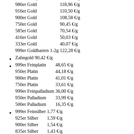
986er Gold
118,96 €/g
916er Gold
110,50 €/g
900er Gold
108,58 €/g
750er Gold
90,45 €/g
585er Gold
70,54 €/g
416er Gold
50,03 €/g
333er Gold
40,07 €/g
999er Goldbarren 1-2g
122,28 €/g
Zahngold
90,42 €/g
999er Feinplatin
48,65 €/g
950er Platin
44,18 €/g
900er Platin
41,01 €/g
750er Platin
33,61 €/g
999er Feinpalladium
36,00 €/g
950er Palladium
33,99 €/g
500er Palladium
16,35 €/g
999er Feinsilber
1,77 €/g
925er Silber
1,59 €/g
900er Silber
1,54 €/g
835er Silber
1,43 €/g