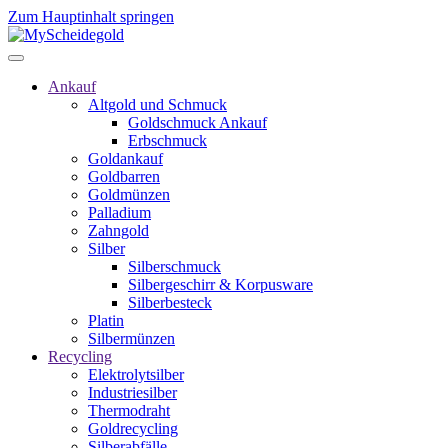
Zum Hauptinhalt springen
Ankauf
Altgold und Schmuck
Goldschmuck Ankauf
Erbschmuck
Goldankauf
Goldbarren
Goldmünzen
Palladium
Zahngold
Silber
Silberschmuck
Silbergeschirr & Korpusware
Silberbesteck
Platin
Silbermünzen
Recycling
Elektrolytsilber
Industriesilber
Thermodraht
Goldrecycling
Silberabfälle