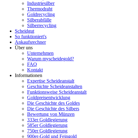
Industriesilber
Thermodraht
Goldrecycling
Silberabfälle
Silberrecycling
Scheidgut
So funktioniert's
Ankaufsrechner
Über uns
Unternehmen
Warum myscheidegold?
FAQ
Kontakt
Informationen
Expertise Scheideanstalt
Geschichte Scheideanstalten
Funktionsweise Scheideanstalt
Goldpreisentwicklung
Die Geschichte des Goldes
Die Geschichte des Silbers
Bewertung von Münzen
333er Goldlegierung
585er Goldlegierung
750er Goldlegierung
900er-Gold und Feingold