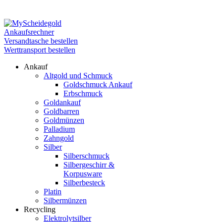
Werttransport
Ankaufsrechner
Ankaufsrechner
Versandtasche bestellen
Werttransport bestellen
Ankauf
Altgold und Schmuck
Goldschmuck Ankauf
Erbschmuck
Goldankauf
Goldbarren
Goldmünzen
Palladium
Zahngold
Silber
Silberschmuck
Silbergeschirr &
Korpusware
Silberbesteck
Platin
Silbermünzen
Recycling
Elektrolytsilber