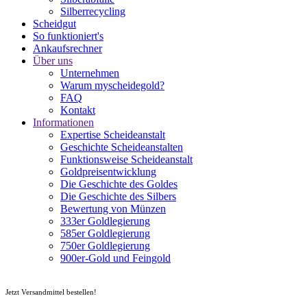
Silberrecycling
Scheidgut
So funktioniert's
Ankaufsrechner
Über uns
Unternehmen
Warum myscheidegold?
FAQ
Kontakt
Informationen
Expertise Scheideanstalt
Geschichte Scheideanstalten
Funktionsweise Scheideanstalt
Goldpreisentwicklung
Die Geschichte des Goldes
Die Geschichte des Silbers
Bewertung von Münzen
333er Goldlegierung
585er Goldlegierung
750er Goldlegierung
900er-Gold und Feingold
0800 - 666 3911
info@myscheidegold.de
Jetzt Versandmittel bestellen!
Versandtasche